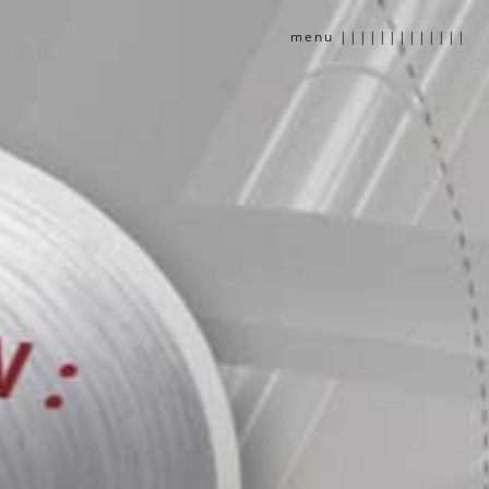
menu
|||||||||||||